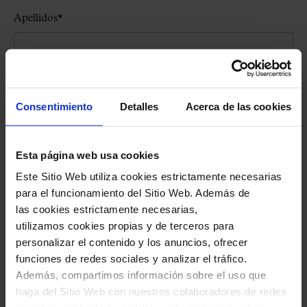
Apellidos
*
E-mail
*
Consentimiento
Detalles
Acerca de las cookies
Fechas y horarios preferidos
*
Esta página web usa cookies
Este Sitio Web utiliza cookies estrictamente necesarias
para el funcionamiento del Sitio Web. Además de
las cookies estrictamente necesarias,
Idioma
*
utilizamos cookies propias y de terceros para
personalizar el contenido y los anuncios, ofrecer
funciones de redes sociales y analizar el tráfico.
Además, compartimos información sobre el uso que
Número de personas del grupo
*
haga del Sitio Web con nuestros colaboradores de redes