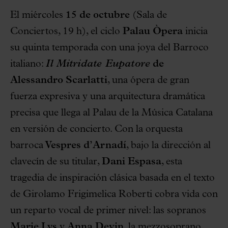
El miércoles
15 de octubre
(Sala de
Conciertos, 19 h), el ciclo
Palau Òpera
inicia
su quinta temporada con una joya del Barroco
italiano:
Il Mitridate Eupatore
de
Alessandro Scarlatti
, una ópera de gran
fuerza expresiva y una arquitectura dramática
precisa que llega al Palau de la Música Catalana
en versión de concierto. Con la orquesta
barroca
Vespres d’Arnadí
, bajo la dirección al
clavecín de su titular,
Dani Espasa
, esta
tragedia de inspiración clásica basada en el texto
de Girolamo Frigimelica Roberti cobra vida con
un reparto vocal de primer nivel: las sopranos
Marie Lys
y
Anna Devin
, la mezzosoprano