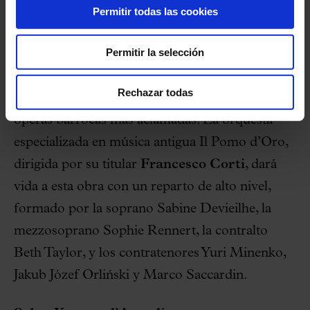
Permitir todas las cookies
ciudades europeas.
Permitir la selección
Finalmente, el 15 de febrero de 2026 se cerrará
el ciclo con la versión en concierto de
Giulio
Rechazar todas
Cesare
de Georg Friedrich Händel, una de las
óperas barrocas más aclamadas. La orquesta
especializada en música antigua Il Pomo d’Oro,
dirigida por su titular
Francesco Corti
, dará
vida a esta obra con un reparto de alto nivel,
formado por la soprano Sabine Devieilhe, la
mezzosoprano Sophie Rennert, la contralto
Beth Taylor, y los contratenores Yuri Minenko,
Jakub Józef Orliński y Marco Saccardin.