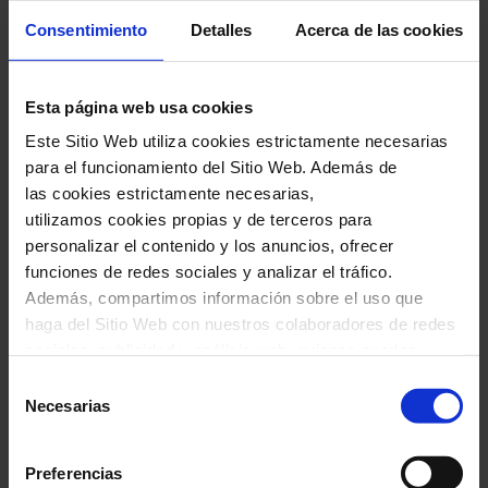
Band
presentará este año
su último disco,
Consentimiento
Detalles
Acerca de las cookies
Abraça Brasil
, en el que se versionan piezas
clásicas de los grandes compositores brasileños
Esta página web usa cookies
de música popular. Una SAJB, además,
Este Sitio Web utiliza cookies estrictamente necesarias
reforzada por dos de las hoy ya estrellas que
para el funcionamiento del Sitio Web. Además de
antes pasaron por la orquesta –Andrea Motis y
las cookies estrictamente necesarias,
utilizamos cookies propias y de terceros para
Rita Payés– y por Carme Canela, una de las
personalizar el contenido y los anuncios, ofrecer
referencias vocales de nuestra escena.
funciones de redes sociales y analizar el tráfico.
Además, compartimos información sobre el uso que
haga del Sitio Web con nuestros colaboradores de redes
sociales, publicidad y análisis web, quienes pueden
IMPORTANTE: Los menores de 16 años
combinarla con otra información que les haya
Selección
sólo podrán acceder al recinto
proporcionado o que hayan recopilado a través del uso
Necesarias
de
que haya hecho de sus servicios. En el cuadro inferior
acompañados de su padre, madre o tutor
consentimiento
puede “Permitir todas las cookies” o seleccionar el tipo
legal. Imprescindible presentar la Hoja de
Preferencias
de cookies que quiere permitir y pulsar sobre "Permitir la