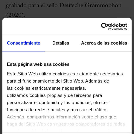
grabado para el sello Deutsche Grammophon
(2020).
Buchbinder iniciará el concierto,
correspondiente al ciclo
Palau Piano
, con el
Consentimiento
Detalles
Acerca de las cookies
Vals en Do
de Diabelli, seguido por las
Nuevas
Variaciones Diabelli
, encargadas a Lera
Esta página web usa cookies
Auerbach, Brett Dean, Toshio Hosokawa,
Este Sitio Web utiliza cookies estrictamente necesarias
Christian Jost, Brad Lubman, Philippe
para el funcionamiento del Sitio Web. Además de
las cookies estrictamente necesarias,
Manoury, Max Richter, Rodion Sxedrín,
utilizamos cookies propias y de terceros para
Johannes Maria Staud, Tan Dun y Jörg
personalizar el contenido y los anuncios, ofrecer
Widmann, estrenadas en el Musikverein de
funciones de redes sociales y analizar el tráfico.
Además, compartimos información sobre el uso que
Viena y que se han convertido en una parte de
haga del Sitio Web con nuestros colaboradores de redes
sus programas de gira por Europa, Asia y
sociales, publicidad y análisis web, quienes pueden