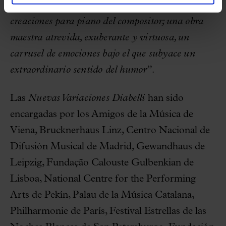
obra que califica como
“una de las mayores
creaciones para piano del compositor; una obra
maestra atrevida, exuberante y virtuosa, un
carrusel de emociones bajo el que subyace un
extraordinario sentido del humor”
.
Las
Nuevas Variaciones Diabelli
han sido
encargadas por los Amigos de la Música de
Viena, Brucknerhaus Linz, Centro Nacional de
Difusión Musical de Madrid, Gewandhaus de
Leipzig, Fundação Calouste Gulbenkian de
Lisboa, National Centre for the Performing
Arts de Pekín, Palau de la Música Catalana,
Philharmonie de París, Festival Estrellas de las