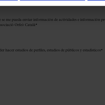
€
que se me pueda enviar información de actividades e información p
ssociació Orfeó Català
*
er hacer estudios de perfiles, estudios de públicos y estadísticos
*