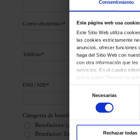
Consentimiento
Esta página web usa cookie
Correo electrónico
*
Este Sitio Web utiliza cooki
las cookies estrictamente nec
anuncios, ofrecer funciones 
Teléfono
*
haga del Sitio Web con nuest
con otra información que les
servicios. En el cuadro infer
pulsar sobre "Permitir la sel
podrá deshabilitar o configur
DNI / NIE
*
Selección
Necesarias
de
consentimiento
Categoría de benefactor/a
*
Benefactora (cuota joven. Menoras de 45 a
Rechazar todas
Benefactor: Entre 1.000 y 3.000 €