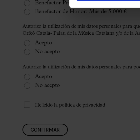
Benefactor Principal: Entre 3.000 y 5.000 
Benefactor de Honor: Más de 5.000 €
Autorizo la utilización de mis datos personales para 
Orfeó Català- Palau de la Música Catalana y/o de la A
Acepto
No acepto
Autorizo la utilización de mis datos personales para pod
Acepto
No acepto
He leído
la política de privacidad
CONFIRMAR