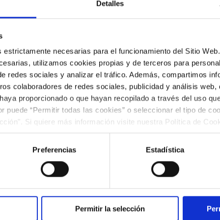
Detalles
s
es estrictamente necesarias para el funcionamiento del Sitio We
esarias, utilizamos cookies propias y de terceros para personali
de redes sociales y analizar el tráfico. Además, compartimos in
ros colaboradores de redes sociales, publicidad y análisis web
 haya proporcionado o que hayan recopilado a través del uso q
ior puede “Permitir todas las cookies” o seleccionar el tipo de co
ección". Si quiere más información visite nuestra Política de Co
ar las cookies en cualquier momento.”.
Preferencias
Estadística
ños): 450 €
Permitir la selección
Per