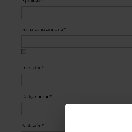
Apellidos
*
Fecha de nacimiento
*
Dirección
*
Código postal
*
Población
*