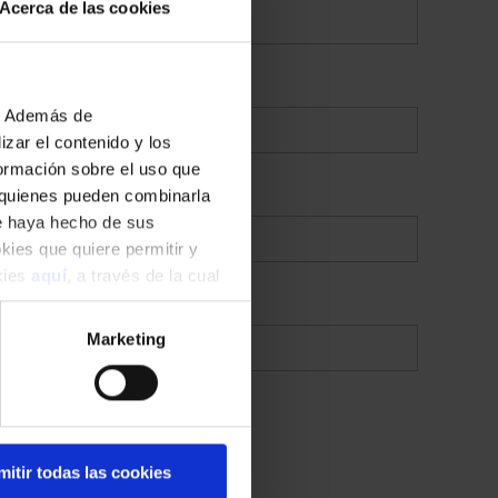
Acerca de las cookies
b. Además de
zar el contenido y los
formación sobre el uso que
, quienes pueden combinarla
ue haya hecho de sus
okies que quiere permitir y
okies
aquí
, a través de la cual
Marketing
mitir todas las cookies