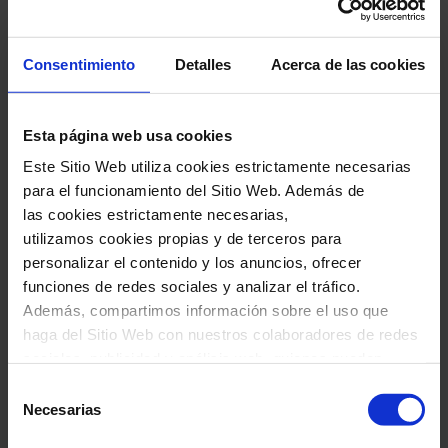
Sala Petit Palau
COMPRAR
Consentimiento
Detalles
Acerca de las cookies
Esta página web usa cookies
Este Sitio Web utiliza cookies estrictamente necesarias
para el funcionamiento del Sitio Web. Además de
las cookies estrictamente necesarias,
utilizamos cookies propias y de terceros para
personalizar el contenido y los anuncios, ofrecer
funciones de redes sociales y analizar el tráfico.
Además, compartimos información sobre el uso que
haga del Sitio Web con nuestros colaboradores de redes
sociales, publicidad y análisis web, quienes pueden
combinarla con otra información que les haya
Selección
#jóvenestalentos
#estrenos
proporcionado o que hayan recopilado a través del uso
Necesarias
de
Elionor Martínez
que haya hecho de sus servicios. En el cuadro inferior
consentimiento