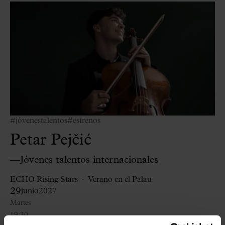
#jóvenestalentos
#estrenos
Petar Pejčić
—Jóvenes talentos internacionales
ECHO Rising Stars
Verano en el Palau
29
junio
2027
Martes
19:30