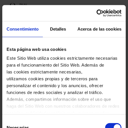
Programación
Consentimiento
Detalles
Acerca de las cookies
Esta página web usa cookies
Próximos espectáculos
Este Sitio Web utiliza cookies estrictamente necesarias
Gabriela Ortiz
para el funcionamiento del Sitio Web. Además de
las cookies estrictamente necesarias,
utilizamos cookies propias y de terceros para
personalizar el contenido y los anuncios, ofrecer
funciones de redes sociales y analizar el tráfico.
Gabriela Ortiz
Además, compartimos información sobre el uso que
haga del Sitio Web con nuestros colaboradores de redes
sociales, publicidad y análisis web, quienes pueden
combinarla con otra información que les haya
Selección
proporcionado o que hayan recopilado a través del uso
Necesarias