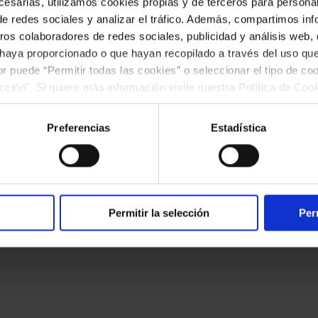
esarias, utilizamos cookies propias y de terceros para personali
de redes sociales y analizar el tráfico. Además, compartimos in
ros colaboradores de redes sociales, publicidad y análisis web
 haya proporcionado o que hayan recopilado a través del uso q
ior puede “Permitir todas las cookies” o seleccionar el tipo de co
ección". Si quiere más información visite nuestra Política de Co
ar las cookies en cualquier momento.”.
Preferencias
Estadística
okies
Canal ético
Accesibilidad
Permitir la selección
Per