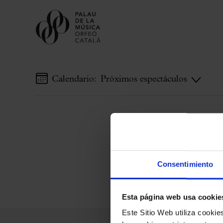
Calendario:
Próximos espectáculos
Comprar entradas
Abonos
Regala Palau
Elige tu momento en el Palau
Actividades complementarias
Consentimiento
Palau Jove
Temporada 2026-2027
Esta página web usa cookie
Todas la temporadas
Este Sitio Web utiliza cooki