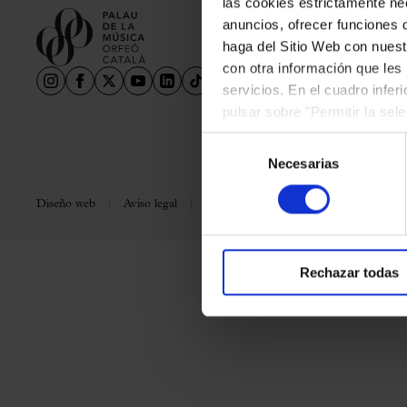
las cookies estrictamente nec
Aula Palau
anuncios, ofrecer funciones 
Descuentos y promociones
haga del Sitio Web con nuest
Programas de mano
con otra información que les
servicios. En el cuadro infer
Condiciones y normativa
pulsar sobre "Permitir la sel
podrá deshabilitar o configur
Selección
Necesarias
de
consentimiento
Diseño web
Aviso legal
Política de privacidad
Política de co
Rechazar todas