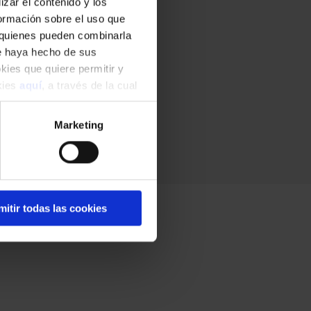
zar el contenido y los
formación sobre el uso que
, quienes pueden combinarla
ue haya hecho de sus
okies que quiere permitir y
okies
aquí
, a través de la cual
Marketing
mitir todas las cookies