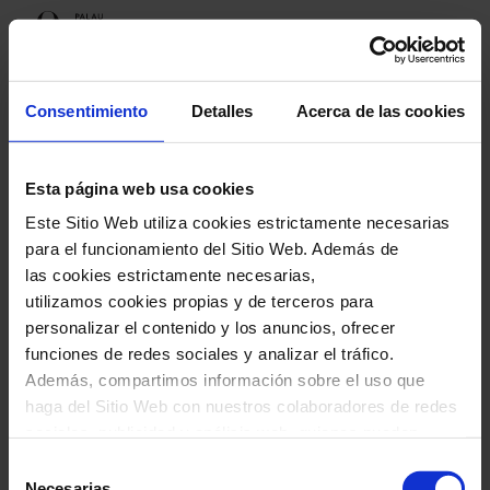
Programación
Consentimiento
Detalles
Acerca de las cookies
Esta página web usa cookies
Próximos espectáculos
Este Sitio Web utiliza cookies estrictamente necesarias
Cor Juvenil Palau Vincles
para el funcionamiento del Sitio Web. Además de
las cookies estrictamente necesarias,
utilizamos cookies propias y de terceros para
personalizar el contenido y los anuncios, ofrecer
funciones de redes sociales y analizar el tráfico.
Cor Juvenil Palau Vincles
Además, compartimos información sobre el uso que
haga del Sitio Web con nuestros colaboradores de redes
sociales, publicidad y análisis web, quienes pueden
combinarla con otra información que les haya
Selección
proporcionado o que hayan recopilado a través del uso
Necesarias