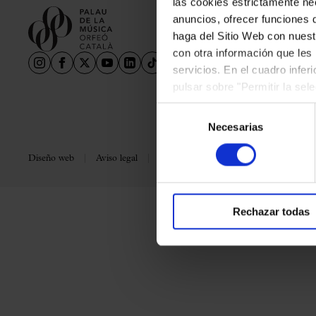
las cookies estrictamente nec
Aula Palau
anuncios, ofrecer funciones 
Descuentos y promociones
haga del Sitio Web con nuest
Programas de mano
con otra información que les
servicios. En el cuadro infer
Condiciones y normativa
pulsar sobre "Permitir la sel
podrá deshabilitar o configur
Selección
Necesarias
de
consentimiento
Diseño web
Aviso legal
Política de privacidad
Política de co
Rechazar todas