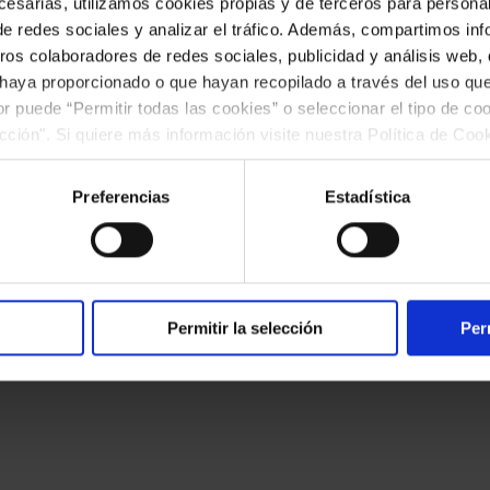
esarias, utilizamos cookies propias y de terceros para personali
de redes sociales y analizar el tráfico. Además, compartimos in
ros colaboradores de redes sociales, publicidad y análisis web
 haya proporcionado o que hayan recopilado a través del uso q
ior puede “Permitir todas las cookies” o seleccionar el tipo de co
ección". Si quiere más información visite nuestra Política de Co
ar las cookies en cualquier momento.”.
Preferencias
Estadística
okies
Canal ético
Accesibilidad
Permitir la selección
Per