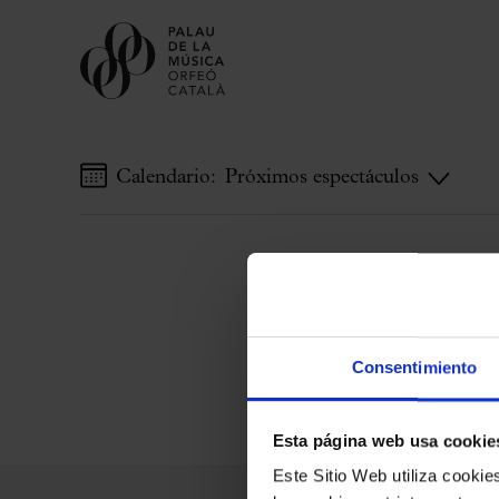
Calendario:
Próximos espectáculos
Comprar entradas
Abonos
Regala Palau
Elige tu momento en el Palau
Actividades complementarias
Consentimiento
Palau Jove
Temporada 2026-2027
Esta página web usa cookie
Todas la temporadas
Este Sitio Web utiliza cooki