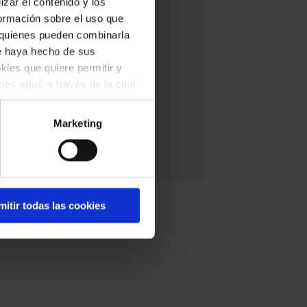
zar el contenido y los
formación sobre el uso que
, quienes pueden combinarla
ue haya hecho de sus
okies que quiere permitir y
okies
aquí
, a través de la cual
Marketing
mitir todas las cookies