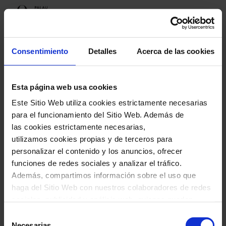
Programación
Consentimiento
Detalles
Acerca de las cookies
Esta página web usa cookies
Próximos espectáculos
Este Sitio Web utiliza cookies estrictamente necesarias
Elisenda Fàbregas
para el funcionamiento del Sitio Web. Además de
las cookies estrictamente necesarias,
utilizamos cookies propias y de terceros para
personalizar el contenido y los anuncios, ofrecer
funciones de redes sociales y analizar el tráfico.
Elisenda Fàbregas
Además, compartimos información sobre el uso que
haga del Sitio Web con nuestros colaboradores de redes
sociales, publicidad y análisis web, quienes pueden
combinarla con otra información que les haya
Selección
proporcionado o que hayan recopilado a través del uso
Necesarias