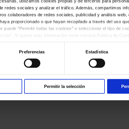
esarias, utilizamos cookies propias y de terceros para personali
de redes sociales y analizar el tráfico. Además, compartimos in
ros colaboradores de redes sociales, publicidad y análisis web
 haya proporcionado o que hayan recopilado a través del uso q
ior puede “Permitir todas las cookies” o seleccionar el tipo de co
ección". Si quiere más información visite nuestra Política de Co
ar las cookies en cualquier momento.”.
Preferencias
Estadística
okies
Canal ético
Accesibilidad
Permitir la selección
Per