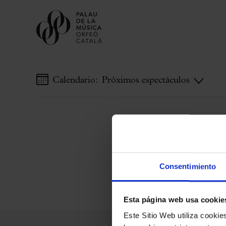
Calendario:
Próximos espectáculos
Comprar entradas
Abonos
Regala Palau
Elige tu momento en el Palau
Actividades complementarias
Consentimiento
Palau Jove
Temporada 2026-2027
Esta página web usa cookie
Todas la temporadas
Este Sitio Web utiliza cooki