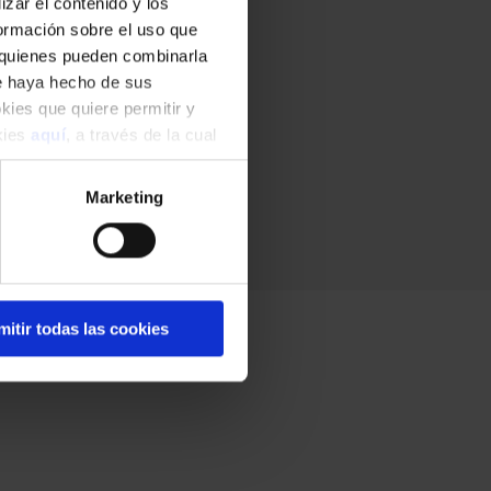
zar el contenido y los
formación sobre el uso que
, quienes pueden combinarla
ue haya hecho de sus
okies que quiere permitir y
okies
aquí
, a través de la cual
Marketing
mitir todas las cookies