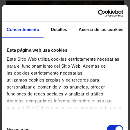
Consentimiento
Detalles
Acerca de las cookies
Esta página web usa cookies
Este Sitio Web utiliza cookies estrictamente necesarias
para el funcionamiento del Sitio Web. Además de
#ópera
las cookies estrictamente necesarias,
La traviata, de G. Verdi
utilizamos cookies propias y de terceros para
personalizar el contenido y los anuncios, ofrecer
Ópera escenificada en dos actos
funciones de redes sociales y analizar el tráfico.
Además, compartimos información sobre el uso que
Ciclo de Ópera NovAria
haga del Sitio Web con nuestros colaboradores de redes
23
ago.
2026
18:00
Domingo
sociales, publicidad y análisis web, quienes pueden
17
oct.
2026
19:00
Sábado
combinarla con otra información que les haya
Selección
proporcionado o que hayan recopilado a través del uso
Necesarias