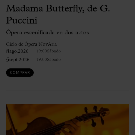
Madama Butterfly, de G.
Puccini
Ópera escenificada en dos actos
Ciclo de Ópera NovAria
8
ago.
2026
19:00
Sábado
5
sept.
2026
19:00
Sábado
COMPRAR