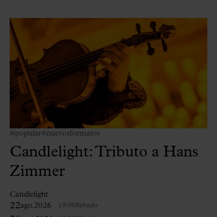
#popular
#nuevosformatos
Candlelight: Tributo a Hans
Zimmer
Candlelight
22
ago.
2026
19:00
Sábado