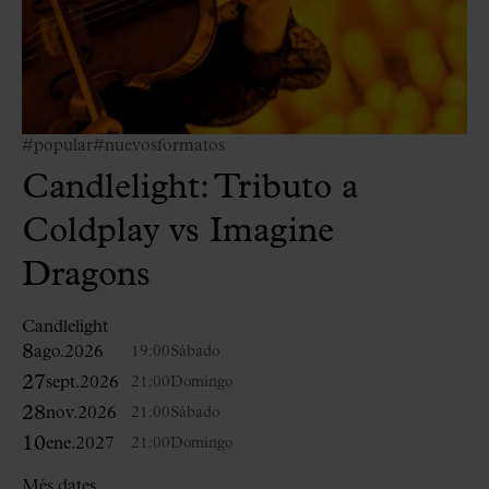
#popular
#nuevosformatos
Candlelight: Tributo a
Coldplay vs Imagine
Dragons
Candlelight
8
ago.
2026
19:00
Sábado
27
sept.
2026
21:00
Domingo
28
nov.
2026
21:00
Sábado
10
ene.
2027
21:00
Domingo
Més dates