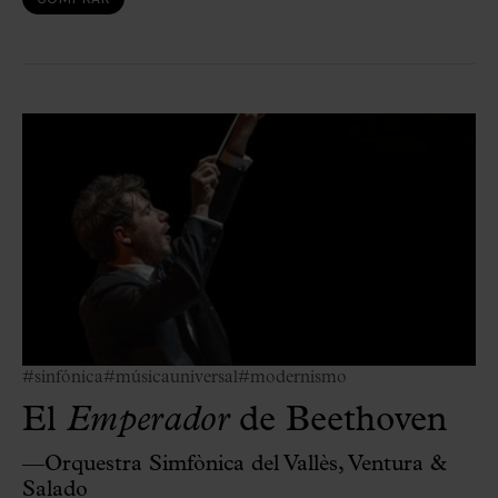
#sinfónica
#músicauniversal
#modernismo
El
Emperador
de Beethoven
—Orquestra Simfònica del Vallès, Ventura &
Salado