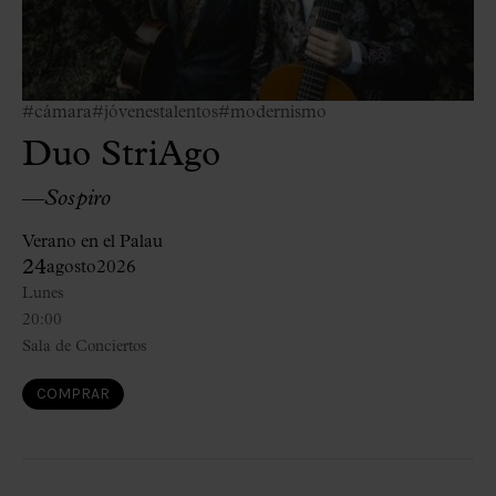
#cámara
#jóvenestalentos
#modernismo
Duo StriAgo
—
Sospiro
Verano en el Palau
24
agosto
2026
Lunes
20:00
Sala de Conciertos
COMPRAR