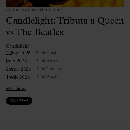
#popular
#nuevosformatos
Candlelight: Tributa a Queen
vs The Beatles
Candlelight
22
ago.
2026
21:00
Sábado
9
oct.
2026
19:00
Viernes
29
nov.
2026
19:00
Domingo
19
dic.
2026
19:00
Sábado
Més dates
COMPRAR