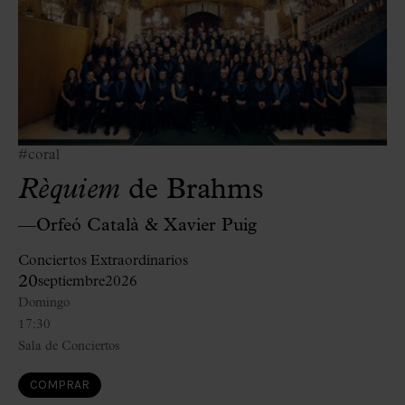
#coral
Rèquiem
de Brahms
—Orfeó Català & Xavier Puig
Conciertos Extraordinarios
20
septiembre
2026
Domingo
17:30
Sala de Conciertos
COMPRAR