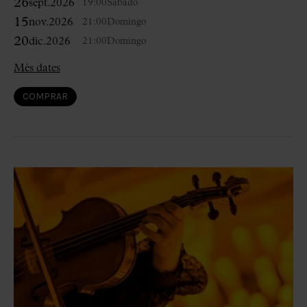
26
sept.
2026
19:00
Sábado
15
nov.
2026
21:00
Domingo
20
dic.
2026
21:00
Domingo
Més dates
COMPRAR