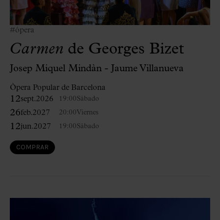
#ópera
Carmen
de Georges Bizet
Josep Miquel Mindàn - Jaume Villanueva
Òpera Popular de Barcelona
12
sept.
2026
19:00
Sábado
26
feb.
2027
20:00
Viernes
12
jun.
2027
19:00
Sábado
COMPRAR