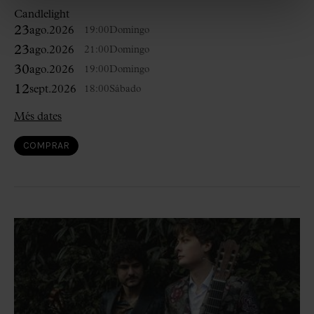
Candlelight
23
ago.
2026
19:00
Domingo
23
ago.
2026
21:00
Domingo
30
ago.
2026
19:00
Domingo
12
sept.
2026
18:00
Sábado
Més dates
COMPRAR