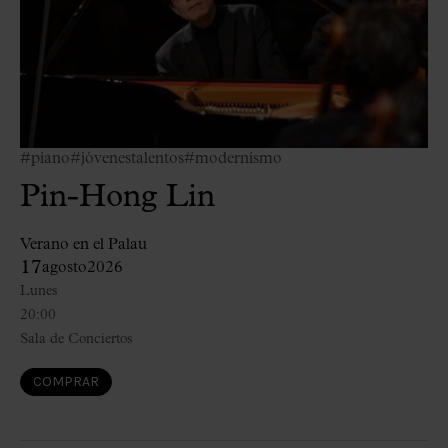
#piano
#jóvenestalentos
#modernismo
Pin-Hong Lin
Verano en el Palau
17
agosto
2026
Lunes
20:00
Sala de Conciertos
COMPRAR