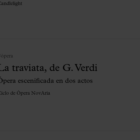
andlelight
#ópera
La traviata, de G. Verdi
Ópera escenificada en dos actos
iclo de Ópera NovAria