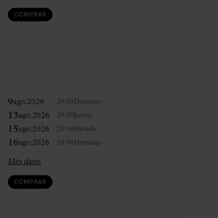
COMPRAR
9
ago.
2026
20:00
Domingo
13
ago.
2026
20:00
Jueves
15
ago.
2026
20:00
Sábado
16
ago.
2026
20:00
Domingo
Més dates
COMPRAR