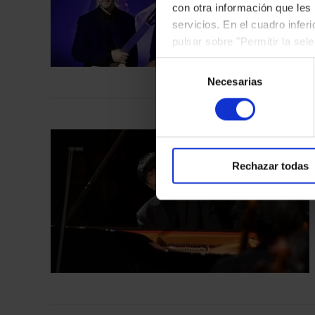
con otra información que les
M
servicios. En el cuadro infer
pulsar sobre "Permitir la sel
podrá deshabilitar o configur
Selección
Necesarias
de
consentimiento
Rechazar todas
V