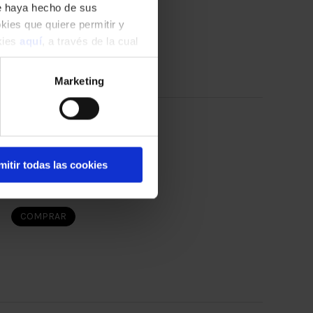
ue haya hecho de sus
Més dates
okies que quiere permitir y
okies
aquí
, a través de la cual
COMPRAR
Marketing
17
agosto
2026
Lunes
mitir todas las cookies
20:00
Sala de Conciertos
COMPRAR