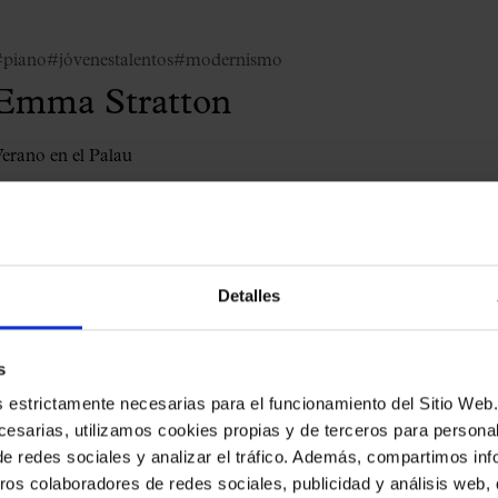
#piano
#jóvenestalentos
#modernismo
Emma Stratton
erano en el Palau
Detalles
s
#flamenco
es estrictamente necesarias para el funcionamiento del Sitio We
Barcelona Guitar Trio & Dance
esarias, utilizamos cookies propias y de terceros para personali
de redes sociales y analizar el tráfico. Además, compartimos in
Homenaje a Paco de Lucía
ros colaboradores de redes sociales, publicidad y análisis web