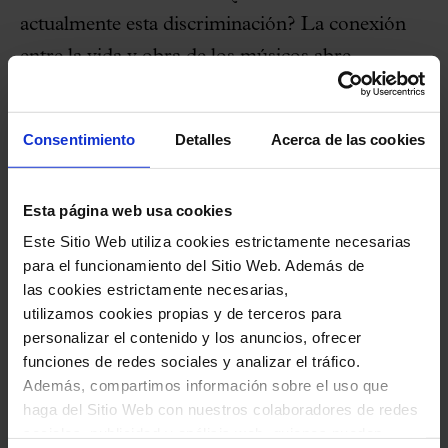
actualmente esta discriminación? La conexión
entre la vida y obra de los músicos abre
reflexiones muy interesantes.
Consentimiento
Detalles
Acerca de las cookies
Los aniversarios también permiten una
aproximación a la vida y obra de los grandes
creadores, para hacerlos más conocidos por el
Esta página web usa cookies
público. En 2024, hemos conmemorado el
Este Sitio Web utiliza cookies estrictamente necesarias
para el funcionamiento del Sitio Web. Además de
centésimo quincuagésimo aniversario de la
las cookies estrictamente necesarias,
muerte de Josep Anselm Clavé, impulsor del
utilizamos cookies propias y de terceros para
movimiento coral catalán.
personalizar el contenido y los anuncios, ofrecer
funciones de redes sociales y analizar el tráfico.
Además, compartimos información sobre el uso que
Y continuamos esta temporada con la
haga del Sitio Web con nuestros colaboradores de redes
conmemoración de los cincuenta años de la
sociales, publicidad y análisis web, quienes pueden