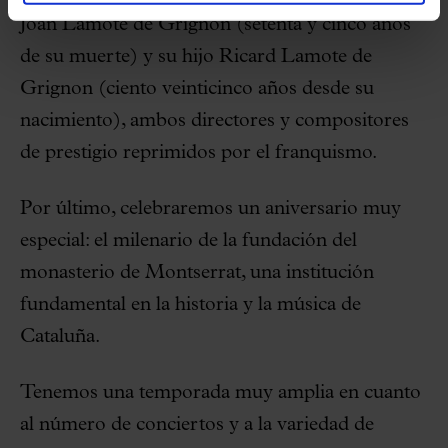
Joan Lamote de Grignon (setenta y cinco años
de su muerte) y su hijo Ricard Lamote de
Grignon (ciento veinticinco años desde su
nacimiento), ambos directores y compositores
de prestigio reprimidos por el franquismo.
Por último, celebraremos un aniversario muy
especial: el milenario de la fundación del
monasterio de Montserrat, una institución
fundamental en la historia y la música de
Cataluña.
Tenemos una temporada muy amplia en cuanto
al número de conciertos y a la variedad de