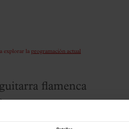
a explorar la
programación actual
guitarra flamenca
e
ados de las últimas décadas.
Pedro Javier