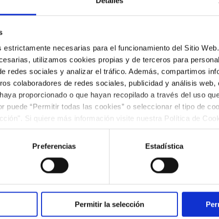
Detalles
a Música dentro del festival
Maestros de la
acompañado por una de las parejas de baile más
s
e grandes maestros como Paco de Lucía, Sabicas,
es estrictamente necesarias para el funcionamiento del Sitio We
s de este gran músico en un entorno único. Un
esarias, utilizamos cookies propias y de terceros para personali
e Ciudad Condal.
de redes sociales y analizar el tráfico. Además, compartimos in
ros colaboradores de redes sociales, publicidad y análisis web
 haya proporcionado o que hayan recopilado a través del uso q
ior puede “Permitir todas las cookies” o seleccionar el tipo de co
ección". Si quiere más información visite nuestra Política de Co
ar las cookies en cualquier momento.”.
Preferencias
Estadística
Permitir la selección
Per