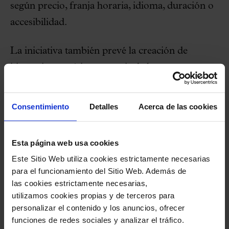
según precio, franja horaria, idioma, duración o
accesibilidad.
La iniciativa también prevé la creación de
itinerarios temáticos a partir de las
programaciones de L'Auditori, el Liceu, el
Mercat de les Flors, el Palau, el Lliure y el TNC.
Consentimiento
Detalles
Acerca de las cookies
Se pondrán en relación las actividades de los
distintos auditorios y teatros y se diseñarán
Esta página web usa cookies
itinerarios ad hoc con un hilo conductor. El
Este Sitio Web utiliza cookies estrictamente necesarias
objetivo es trazar recorridos compartidos,
para el funcionamiento del Sitio Web. Además de
adaptados a los diferentes niveles educativos, a
las cookies estrictamente necesarias,
utilizamos cookies propias y de terceros para
partir de las programaciones y propuestas
personalizar el contenido y los anuncios, ofrecer
formativas de los distintos centros.
funciones de redes sociales y analizar el tráfico.