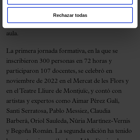
con expertos, creadores y artistas de primer
nivel para experimentar el poder de las artes y
Rechazar todas
proporcionar recursos útiles para aplicar en el
aula.
La primera jornada formativa, en la que se
inscribieron 300 personas en 72 horas y
participaron 107 docentes, se celebró en
noviembre de 2022 en el Mercat de les Flors y
en el Teatre Lliure de Montjuïc, y contó con
artistas y expertos como Aimar Pérez Galí,
Santi Serratosa, Pablo Messiez, Claudia
Barberá, Oriol Sauleda, Núria Martínez-Vernis
y Begoña Román. La segunda edición ha tenido