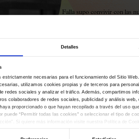
Falla supo convivir con las n
que conoció de primera mano 
especialmente en su etapa neo
internacionales como Igor Str
Detalles
folclorismo fue un núcleo ese
catálogo de amplio alcance pe
s
Barcelona fue una ciudad que
es estrictamente necesarias para el funcionamiento del Sitio We
música tuvo una presencia im
esarias, utilizamos cookies propias y de terceros para personali
Palau de la Música Catalana,
de redes sociales y analizar el tráfico. Además, compartimos in
ros colaboradores de redes sociales, publicidad y análisis web
febrero de 1925, y donde el 
 haya proporcionado o que hayan recopilado a través del uso q
presentó el
Concierto para cl
ior puede “Permitir todas las cookies” o seleccionar el tipo de co
interpretado por Wanda Land
ección". Si quiere más información visite nuestra Política de Co
ar las cookies en cualquier momento.”.
músicos de la Orquesta Pau C