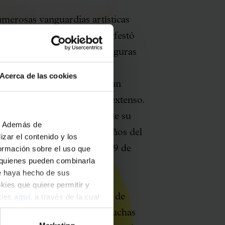
umerosas vanguardias artísticas
en París, algo que se manifestó
clásica, coincidiendo con figuras
avinsky. No obstante, el
Acerca de las cookies
ncial en toda su obra, con un
se a no ser excesivamente extenso.
 visitó a menudo, por lo que su
b. Además de
portante en los primeros años del
zar el contenido y los
 donde se estrenó
Psyché
el 9 de
formación sobre el uso que
, quienes pueden combinarla
5 de noviembre de 1926 se
ue haya hecho de sus
avecín y cinco instrumentos
,
okies que quiere permitir y
owska con la colaboración de
okies
aquí
, a través de la cual
asals. Estas dos obras y muchas