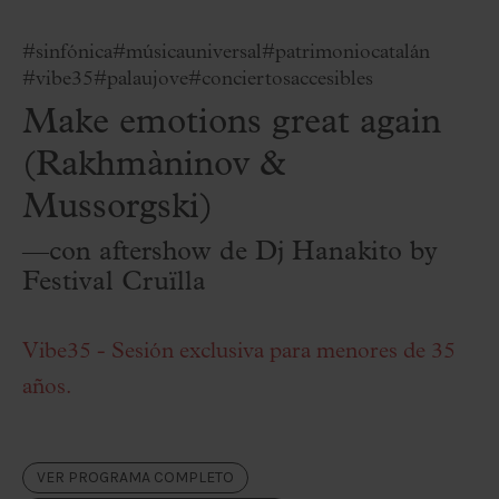
#sinfónica
#músicauniversal
#patrimoniocatalán
#vibe35
#palaujove
#conciertosaccesibles
Make emotions great again
(Rakhmàninov &
Mussorgski)
—con aftershow de Dj Hanakito by
Festival Cruïlla
Vibe35 - Sesión exclusiva para menores de 35
años.
VER PROGRAMA COMPLETO