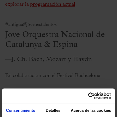
explorar la
programación actual
#antigua
#jóvenestalentos
Jove Orquestra Nacional de
Catalunya & Espina
—J. Ch. Bach, Mozart y Haydn
En colaboración con el Festival Bachcelona
VER PROGRAMA COMPLETO
IMPRIMIR PROGRAMA COMPLETO
Consentimiento
Detalles
Acerca de las cookies