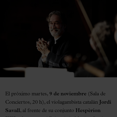
El próximo martes,
9 de noviembre
(Sala de
Conciertos, 20 h), el violagambista catalán
Jordi
Savall
, al frente de su conjunto
Hespèrion