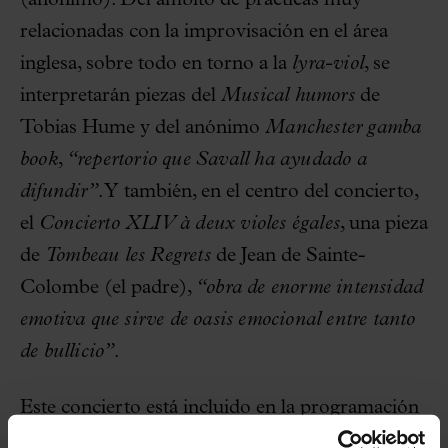
(anónimo). Del ámbito de prácticas muy
relacionadas con la improvisación en el área
inglesa, sobre todo en torno a la
lyra-viol
, se
interpretarán piezas del
Musical humors
de
Tobias Hume y del anónimo
Manchester gamba
book
,
“repertorio que Savall ha ayudado a
difundir”
. Y también, en el centro del concierto,
el
Concierto XLIV à deux violes égales
, una pieza
de
Tombeau les Regrets
de Jean de Sainte-
Colombe (el padre),
“obra de enorme intensidad
emotiva que sirve de oasis emocional entre tanto
de bullicio”
.
Este concierto está incluido en la programación
del tercer Festival Clàssics, que se celebra del 5