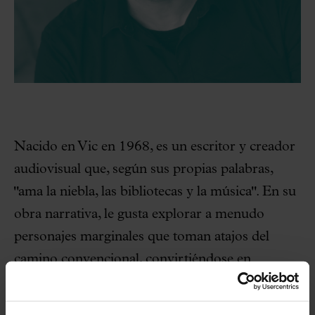
Nacido en Vic en 1968, es un escritor y creador
audiovisual que, según sus propias palabras,
"ama la niebla, las bibliotecas y la música". En su
obra narrativa, le gusta explorar a menudo
personajes marginales que toman atajos del
camino convencional, convirtiéndose en
protagonistas -héroes o anti-héroes, según el
punto de vista que se tome- por su