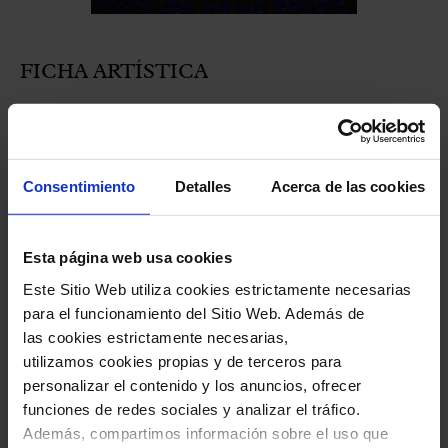
FICHA ARTÍSTICA
Paul Lewis,
piano
Franz Schubert Filharmonia
Consentimiento
Detalles
Acerca de las cookies
Tomàs Grau,
director
Esta página web usa cookies
Este Sitio Web utiliza cookies estrictamente necesarias
para el funcionamiento del Sitio Web. Además de
PROGRAMA
las cookies estrictamente necesarias,
utilizamos cookies propias y de terceros para
L. VAN BEETHOVEN:
Obertura Coriolà, op.
personalizar el contenido y los anuncios, ofrecer
funciones de redes sociales y analizar el tráfico.
62
Además, compartimos información sobre el uso que
L. VAN BEETHOVEN:
Concierto para piano y