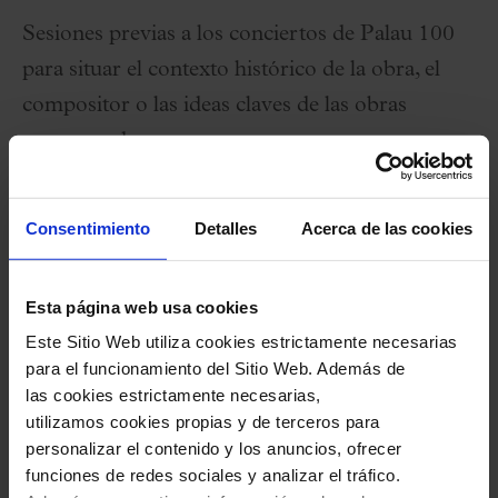
Sesiones previas a los conciertos de Palau 100
para situar el contexto histórico de la obra, el
compositor o las ideas claves de las obras
programadas.
21 Noviembre 2025
Consentimiento
Detalles
Acerca de las cookies
Viernes
19:00 h
Sala Petit Palau
Esta página web usa cookies
Ciclo:
Este Sitio Web utiliza cookies estrictamente necesarias
L'Hivernacle
para el funcionamiento del Sitio Web. Además de
las cookies estrictamente necesarias,
Organiza:
Fundació Orfeó Català-Palau de la
utilizamos cookies propias y de terceros para
Música
personalizar el contenido y los anuncios, ofrecer
funciones de redes sociales y analizar el tráfico.
Duración:
45 minutos
(aprox)
- Sin pausa