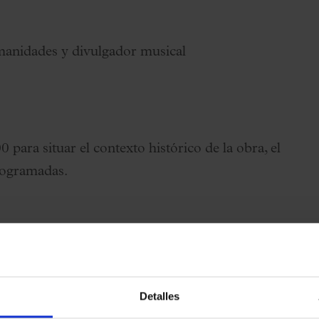
manidades y divulgador musical
 para situar el contexto histórico de la obra, el
programadas.
Detalles