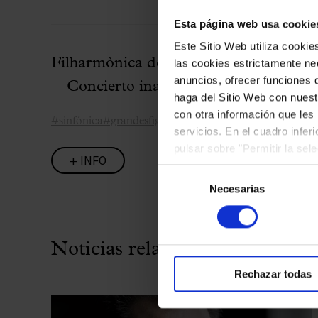
Esta página web usa cookie
Este Sitio Web utiliza cooki
Filharmònica de Viena & Gatti
las cookies estrictamente nec
anuncios, ofrecer funciones 
—Concierto inaugural de la temporad
haga del Sitio Web con nuest
con otra información que les
#sinfónica
#grandesfiguras
servicios. En el cuadro infer
pulsar sobre "Permitir la sel
+ INFO
podrá deshabilitar o configur
Selección
Necesarias
de
consentimiento
Noticias relacionadas
Rechazar todas