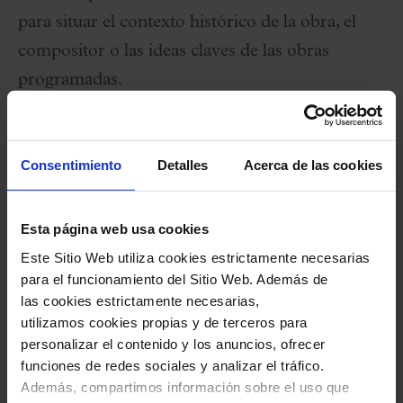
para situar el contexto histórico de la obra, el
compositor o las ideas claves de las obras
programadas.
27 Mayo 2026
Miércoles
19:00 h
Consentimiento
Detalles
Acerca de las cookies
Sala Petit Palau
Esta página web usa cookies
Ciclo:
L'Hivernacle
Este Sitio Web utiliza cookies estrictamente necesarias
para el funcionamiento del Sitio Web. Además de
Organiza:
Fundació Orfeó Català-Palau de la
las cookies estrictamente necesarias,
Música
utilizamos cookies propias y de terceros para
personalizar el contenido y los anuncios, ofrecer
Duración:
45 minutos
(aprox)
- Sin pausa
funciones de redes sociales y analizar el tráfico.
Además, compartimos información sobre el uso que