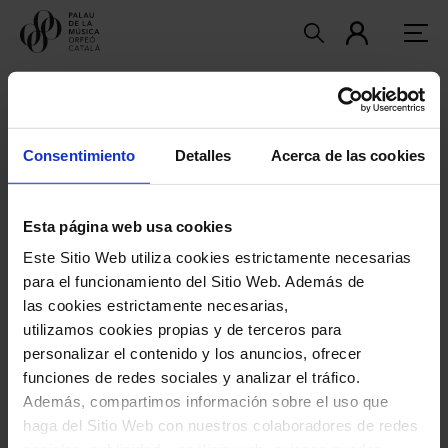
¡Formulario enviado!
Consentimiento
Detalles
Acerca de las cookies
Muchas gracias por participar en el Concurso
de Composición del Orfeó Català.
Esta página web usa cookies
Este Sitio Web utiliza cookies estrictamente necesarias
Recuerda que el jurado emitirá el veredicto en
para el funcionamiento del Sitio Web. Además de
las cookies estrictamente necesarias,
un acto privado y, posteriormente, lo hará
utilizamos cookies propias y de terceros para
público el julio del 2025. El veredicto, que será
personalizar el contenido y los anuncios, ofrecer
previamente comunicado individualmente a los
funciones de redes sociales y analizar el tráfico.
Además, compartimos información sobre el uso que
ganadores, se publicará en la web del Palau de la
haga del Sitio Web con nuestros colaboradores de redes
Música Catalana y en la de la FCEC.