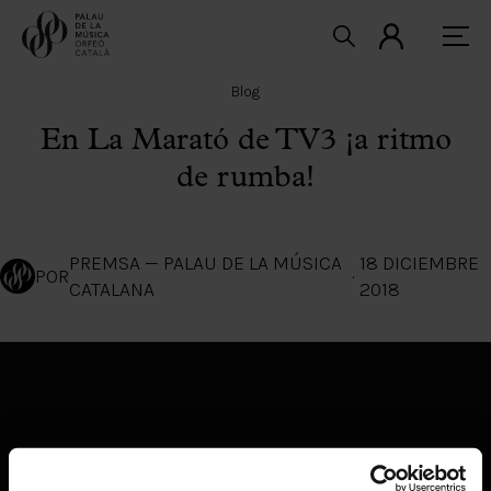
Blog
En La Marató de TV3 ¡a ritmo
de rumba!
PREMSA — PALAU DE LA MÚSICA
18 DICIEMBRE
POR
·
CATALANA
2018