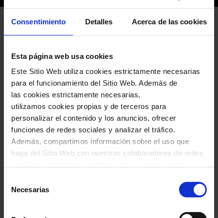
Consentimiento
Detalles
Acerca de las cookies
El
Cor Infantil de l’Orfeó Català
participó el
domingo 16 de diciembre en La Marató de TV3
Esta página web usa cookies
2018, dedicada a la investigación sobre el
Este Sitio Web utiliza cookies estrictamente necesarias
para el funcionamiento del Sitio Web. Además de
cáncer. Junto a Sicus Carbonell y Sabor de
las cookies estrictamente necesarias,
Gracia, el Cor cantó la canción de los Catarres
utilizamos cookies propias y de terceros para
d
e pares a fills
convertida en una rumba. La
personalizar el contenido y los anuncios, ofrecer
funciones de redes sociales y analizar el tráfico.
canción también forma parte del Disco de La
Además, compartimos información sobre el uso que
Marató de TV3 2018
haga del Sitio Web con nuestros colaboradores de redes
sociales, publicidad y análisis web, quienes pueden
combinarla con otra información que les haya
Selección
proporcionado o que hayan recopilado a través del uso
Necesarias
de
que haya hecho de sus servicios. En el cuadro inferior
consentimiento
Unos días antes del informativo
Info K del
puede “Permitir todas las cookies” o seleccionar el tipo