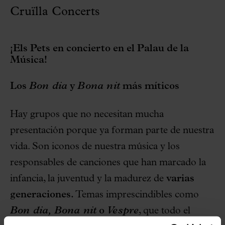
Cruïlla Concerts
¡Els Pets en concierto en el Palau de la
Música!
Los
Bon dia
y
Bona nit
más míticos
Hay grupos que no necesitan mucha
presentación porque ya forman parte de nuestra
vida. Son iconos de nuestra música y los
responsables de canciones que han marcado la
infancia, la juventud y la madurez de
varias
generaciones.
Temas imprescindibles como
Bon dia,
Bona nit
o
Vespre
, que todo el