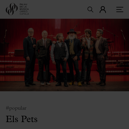
#popular
Els Pets