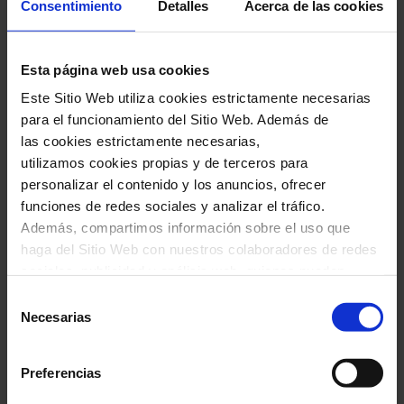
Consentimiento
Detalles
Acerca de las cookies
Ferran Cruixent en el número 377 de la
«Revista Musical Catalana»
, correspondiente
Esta página web usa cookies
a los meses de septiembre-diciembre del 2022,
Este Sitio Web utiliza cookies estrictamente necesarias
que también le dedica la portada.
para el funcionamiento del Sitio Web. Además de
las cookies estrictamente necesarias,
utilizamos cookies propias y de terceros para
personalizar el contenido y los anuncios, ofrecer
funciones de redes sociales y analizar el tráfico.
CONECTADO A LAS
Además, compartimos información sobre el uso que
EMOCIONES
haga del Sitio Web con nuestros colaboradores de redes
sociales, publicidad y análisis web, quienes pueden
-Desde hace tiempo, la tecnología tiene una
combinarla con otra información que les haya
Selección
proporcionado o que hayan recopilado a través del uso
presencia importante en tu obra. En qué
Necesarias
de
que haya hecho de sus servicios. En el cuadro inferior
consentimiento
medida la has incorporado de manera
puede “Permitir todas las cookies” o seleccionar el tipo
Preferencias
consciente o bien espontánea?
de cookies que quiere permitir y pulsar sobre "Permitir la
selección". Si quiere más información visite nuestra