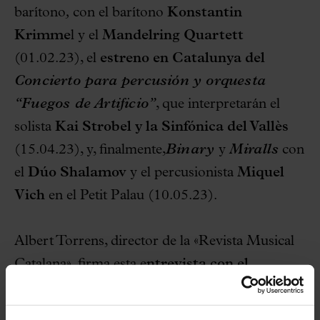
barítono
,
con el barítono
Konstantin
Krimme
l y el
Mandelring Quartett
(01.02.23), el
estreno en Catalunya del
Concierto para percusión y orquesta
“Fuegos de Artificio”
, que interpretarán el
solista
Kai Strobel y la Sinfónica del Vallès
(15.04.23), y, finalmente,
Binary
y
Miralls
con
el
Dúo Shalamov
y el percusionista
Miquel
Vich
en el Petit Palau (10.05.23).
Albert Torrens, director de la «Revista Musical
Catalana», firma esta e
ntrevista con el
compositor de la cual reproducimos unos
fragmentos
. Podéis leer la
entrevista entera a