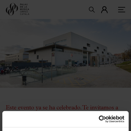
Este evento ya se ha celebrado. Te invitamos a
explorar la
programación actual