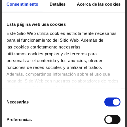
Consentimiento
Detalles
Acerca de las cookies
Cor Mitjans del Orfeó Català
Esta página web usa cookies
Concurso Internacional de Piano
Este Sitio Web utiliza cookies estrictamente necesarias
Maria Canals de Barcelona
para el funcionamiento del Sitio Web. Además de
las cookies estrictamente necesarias,
utilizamos cookies propias y de terceros para
Atención: este concierto tendrá lugar en
personalizar el contenido y los anuncios, ofrecer
el vestíbulo del Hospital de la Santa Creu
funciones de redes sociales y analizar el tráfico.
Además, compartimos información sobre el uso que
y Sant Pau (calle Sant Quintí, 89). Acceso
haga del Sitio Web con nuestros colaboradores de redes
libre.
sociales, publicidad y análisis web, quienes pueden
combinarla con otra información que les haya
Selección
proporcionado o que hayan recopilado a través del uso
Necesarias
de
Ficha artística
que haya hecho de sus servicios. En el cuadro inferior
consentimiento
puede “Permitir todas las cookies” o seleccionar el tipo
Preferencias
Cor Mitjans del Orfeó Català
de cookies que quiere permitir y pulsar sobre "Permitir la