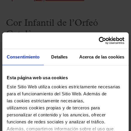
Cor Infantil de l’Orfeó
Català
Europa Cantat Junior a Girona -
Consentimiento
Detalles
Acerca de las cookies
Concierto final
Esta página web usa cookies
Atención: este concierto tendrá lugar en
Este Sitio Web utiliza cookies estrictamente necesarias
el Auditori de Girona.
para el funcionamiento del Sitio Web. Además de
las cookies estrictamente necesarias,
Más información en este
enlace
.
utilizamos cookies propias y de terceros para
personalizar el contenido y los anuncios, ofrecer
funciones de redes sociales y analizar el tráfico.
Además, compartimos información sobre el uso que
Ficha artística