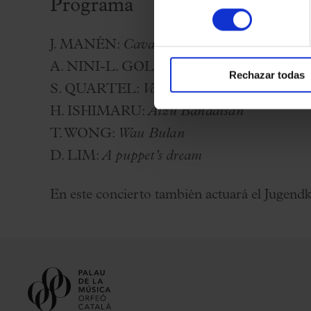
Programa
consentimiento
J. MANÉN:
Cavaller enamorat
A. NINI-L. GOLDBERG:
Keren Or
Rechazar todas
S. QUARTEL:
Voice on the wind
H. ISHIMARU:
Aizu Bandaisan
T. WONG:
Wau Bulan
D. LIM:
A puppet’s dream
En este concierto también actuará el Juge