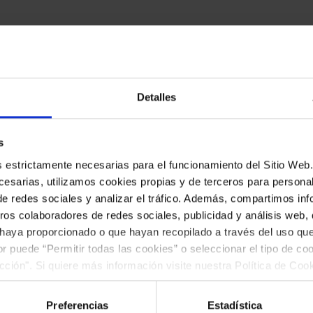
Detalles
s
es estrictamente necesarias para el funcionamiento del Sitio We
esarias, utilizamos cookies propias y de terceros para personali
de redes sociales y analizar el tráfico. Además, compartimos in
ros colaboradores de redes sociales, publicidad y análisis web
v,
percusión
 haya proporcionado o que hayan recopilado a través del uso q
ior puede “Permitir todas las cookies” o seleccionar el tipo de co
ección". Si quiere más información visite nuestra Política de Co
ar las cookies en cualquier momento.”.
Preferencias
Estadística