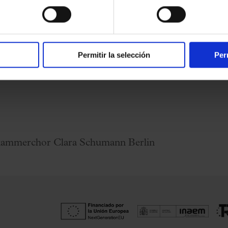
Permitir la selección
Per
ndkammerchor Clara Schumann Berlin