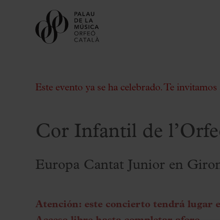
Este evento ya se ha celebrado. Te invitamos 
Cor Infantil de l’Orf
Comprar entradas
Abonos
Europa Cantat Junior en Giro
Regala Palau
Elige tu momento en el Palau
Atención: este concierto tendrá lugar 
Actividades complementarias