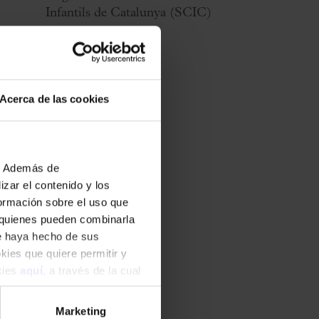
Infantils de Catalunya (SCIC)
Acerca de las cookies
b. Además de
zar el contenido y los
formación sobre el uso que
, quienes pueden combinarla
ue haya hecho de sus
okies que quiere permitir y
okies
aquí
, a través de la cual
Marketing