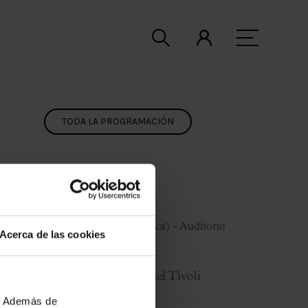
TODA LA PROGRAMACIÓN
3 Mayo 2025
Sábado
21:30 h
Copenhague (Dinamarca) - Auditorio
Acerca de las cookies
Parque del Tívoli
Organiza:
Festival del Tívoli
b. Además de