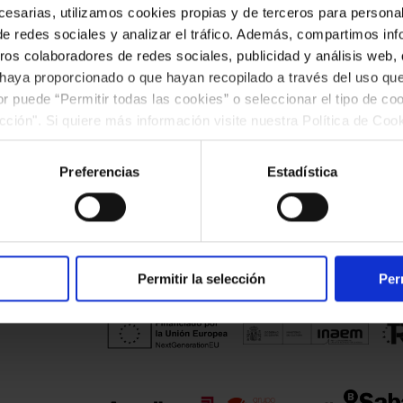
esarias, utilizamos cookies propias y de terceros para personali
de redes sociales y analizar el tráfico. Además, compartimos in
ros colaboradores de redes sociales, publicidad y análisis web
 haya proporcionado o que hayan recopilado a través del uso q
ior puede “Permitir todas las cookies” o seleccionar el tipo de co
ección". Si quiere más información visite nuestra Política de Co
ar las cookies en cualquier momento.”.
Preferencias
Estadística
Permitir la selección
Per