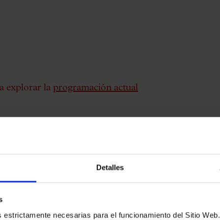
a explorar la
programación actual
eó Català en
Detalles
n el Auditorio del Parque del Tívoli de
s
es estrictamente necesarias para el funcionamiento del Sitio We