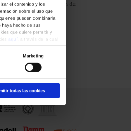
zar el contenido y los
Con la colaboración de:
formación sobre el uso que
, quienes pueden combinarla
ue haya hecho de sus
okies que quiere permitir y
okies
aquí
, a través de la cual
Marketing
mitir todas las cookies