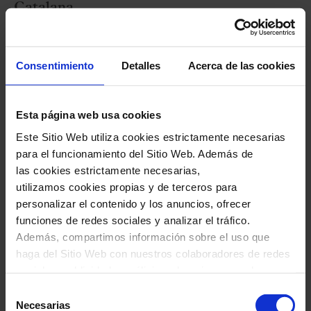
Catalana
Xavier Puig,
director
Consentimiento
Detalles
Acerca de las cookies
Programa
Esta página web usa cookies
... con olor a bosque ...
Este Sitio Web utiliza cookies estrictamente necesarias
C. JANEQUIN:
Le chant des oyseaux
(El canto
para el funcionamiento del Sitio Web. Además de
de los pájaros)
las cookies estrictamente necesarias,
F. MENDELSSOHN:
Abschied vom
utilizamos cookies propias y de terceros para
personalizar el contenido y los anuncios, ofrecer
Walde
(Despedida en el bosque, de
6 Canciones
funciones de redes sociales y analizar el tráfico.
para cantar al aire libre op. 48
)
Además, compartimos información sobre el uso que
haga del Sitio Web con nuestros colaboradores de redes
... con olor a rosa ...
sociales, publicidad y análisis web, quienes pueden
combinarla con otra información que les haya
Selección
M. LAURIDSEN:
En une seule fleur
(En una
proporcionado o que hayan recopilado a través del uso
Necesarias
de