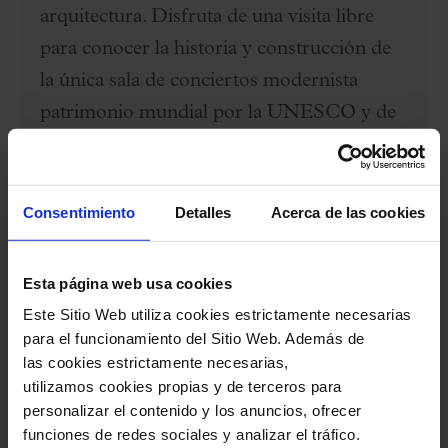
arquitectura. Disfruta de una visita libre
para conocer la historia y construcción de
la única sala de conciertos modernista
patrimonio mundial por la UNESCO y de
un concierto para entender la magia de lo
que no es solo un monumento, sino una
sala viva.
Consentimiento
Detalles
Acerca de las cookies
Precio 45 €
. Hay que elegir butaca en la
Esta página web usa cookies
categoría C (primer piso lateral filas 3 y 4,
Este Sitio Web utiliza cookies estrictamente necesarias
segundo piso entre las filas 2 y 11, palcos
para el funcionamiento del Sitio Web. Además de
las cookies estrictamente necesarias,
del segundo piso fila 1 y galerías del
utilizamos cookies propias y de terceros para
órgano) y seleccionar en el desplegable la
personalizar el contenido y los anuncios, ofrecer
tarifa “Visita libre + concierto”. Paquete
funciones de redes sociales y analizar el tráfico.