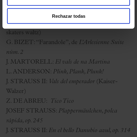
J. STRAUSS II:
Leichtes Blut, polca rápida, op.
319
Rechazar todas
É. WALDTEUFEL:
Vals de los patinadores
(The
skaters waltz)
G. BIZET:
“Farandole”, de
L’Arlesienne Suite
núm. 2
J. MARTORELL:
El vals de na Martina
L. ANDERSON:
Plink, Plank, Plunk!
J. STRAUSS II:
Vals del emperador
(Kaiser-
Walzer)
Z. DE ABREU:
Tico Tico
JOSEF STRAUSS:
Plappermäulchen, polca
rápida, op. 245
J. STRAUSS II:
En el bello Danubio azul, op. 314