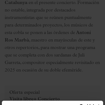
Catalunya
en el presente concierto. Formación
no estable, integrada por destacados
instrumentistas que se reúnen puntualmente
para determinados proyectos, los músicos de
esta cobla se ponen a las órdenes de
Antoni
Ros Marbà
, maestro en mayúsculas de este y
otros repertorios, para mostrar una programa
que se completa con dos sardanas de Juli
Garreta, compositor especialmente revisitado en
2025 en ocasión de su doble efeméride.
Oferta especial
Visita libre+ Concierto