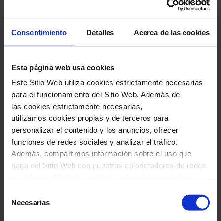
Consentimiento
Detalles
Acerca de las cookies
El Palau es un templo de la música y la
arquitectura. Disfruta de una visita libre
Esta página web usa cookies
para conocer la historia y construcción de
Este Sitio Web utiliza cookies estrictamente necesarias
la única sala de conciertos modernista
para el funcionamiento del Sitio Web. Además de
patrimonio mundial por la UNESCO
las cookies estrictamente necesarias,
utilizamos cookies propias y de terceros para
(17:30 h) y de un concierto (19:00 h) para
personalizar el contenido y los anuncios, ofrecer
entender la magia de lo que no es solo un
funciones de redes sociales y analizar el tráfico.
monumento, sino una sala viva.
Además, compartimos información sobre el uso que
haga del Sitio Web con nuestros colaboradores de redes
sociales, publicidad y análisis web, quienes pueden
Precio 30 € (es necesario seleccionar la
combinarla con otra información que les haya
Selección
tarifa "Visita libre + concierto" en el
proporcionado o que hayan recopilado a través del uso
Necesarias
de
desplegable del mapa de sala para cada
que haya hecho de sus servicios. En el cuadro inferior
consentimiento