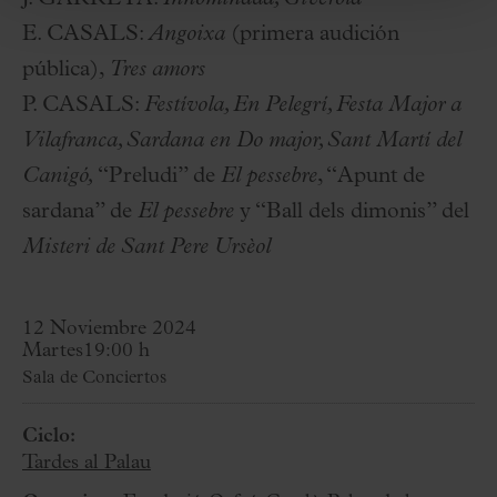
E. CASALS:
Angoixa
(primera audición
pública),
Tres amors
P. CASALS:
Festívola, En Pelegrí, Festa Major a
Vilafranca, Sardana en Do major, Sant Martí del
Canigó,
“Preludi” de
El pessebre
, “Apunt de
sardana” de
El pessebre
y “Ball dels dimonis” del
Misteri de Sant Pere Ursèol
12 Noviembre 2024
Martes
19:00 h
Sala de Conciertos
Ciclo:
Tardes al Palau