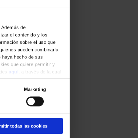
b. Además de
zar el contenido y los
formación sobre el uso que
, quienes pueden combinarla
ue haya hecho de sus
okies que quiere permitir y
okies
aquí
, a través de la cual
Marketing
mitir todas las cookies