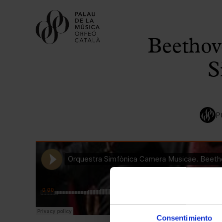
Beethov
S
P
Consentimiento