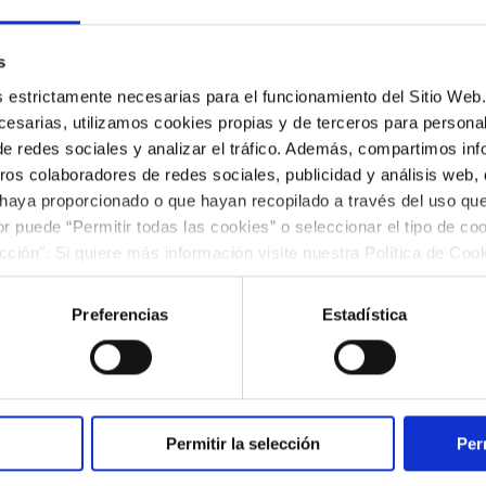
s
es estrictamente necesarias para el funcionamiento del Sitio We
nica Camera Musicae
esarias, utilizamos cookies propias y de terceros para personali
ín
de redes sociales y analizar el tráfico. Además, compartimos in
ros colaboradores de redes sociales, publicidad y análisis web
tor
 haya proporcionado o que hayan recopilado a través del uso q
ior puede “Permitir todas las cookies” o seleccionar el tipo de co
:
Concierto para violín en Re mayor, op. 61
ección". Si quiere más información visite nuestra Política de Co
ar las cookies en cualquier momento.”.
nda"
de la
Partita núm. 2 en Re menor, BWV 1004
Sinfonía núm. 6 en Si menor, "Patética", op. 74
Preferencias
Estadística
Permitir la selección
Per