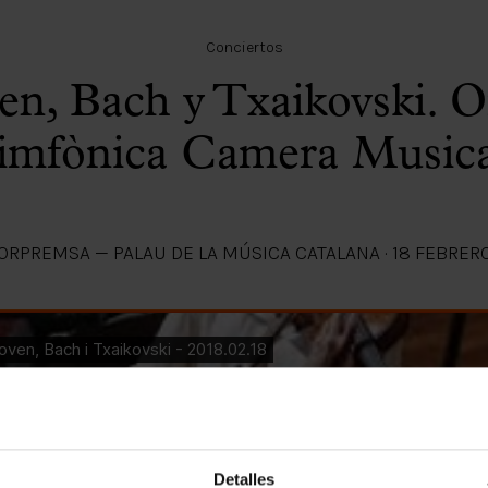
Conciertos
en, Bach y Txaikovski. O
imfònica Camera Music
OR
PREMSA — PALAU DE LA MÚSICA CATALANA
·
18 FEBRER
Detalles