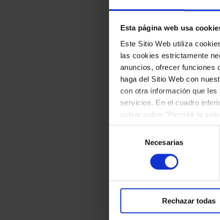
Esta página web usa cookie
Este Sitio Web utiliza cooki
Orquestra Simfò
las cookies estrictamente nec
Sayaka Shoji,
viol
anuncios, ofrecer funciones 
haga del Sitio Web con nuest
Tomàs Grau,
direc
con otra información que les
servicios. En el cuadro infer
L.V. BEETHOVEN
pulsar sobre "Permitir la sel
podrá deshabilitar o configur
J.S. BACH:
"
Saraba
Selección
P.I. TXAIKOVSKI:
Necesarias
de
consentimiento
Rechazar todas