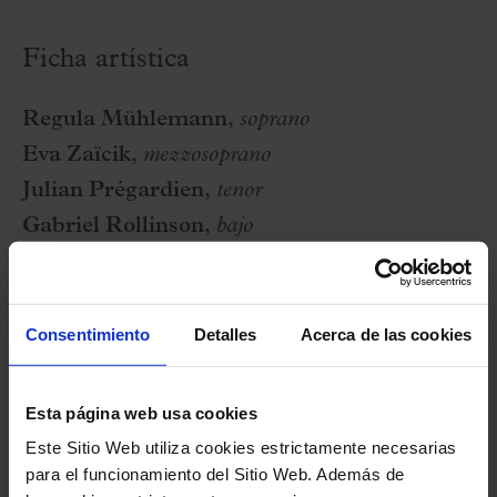
Ficha artística
Regula Mühlemann,
soprano
Eva Zaïcik,
mezzosoprano
Julian Prégardien,
tenor
Gabriel Rollinson,
bajo
Balthasar Neumann Chor & Orchester
Thomas Hengelbrock
,
director
Consentimiento
Detalles
Acerca de las cookies
Programa
Esta página web usa cookies
L. VAN BEETHOVEN:
Missa solemnis, en Re
Este Sitio Web utiliza cookies estrictamente necesarias
para el funcionamiento del Sitio Web. Además de
mayor, op. 123