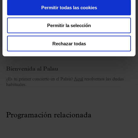
Permitir todas las cookies
C/ Palau de la Música, 4-6
08003 Barcelona
T. 932 957 207
Permitir la selección
taquilles@palaumusica.cat
De lunes a sábado
: de 8.30 a 21 h.
Rechazar todas
Domingos y festivos
: de 8.30 a 15.30 h y 2 horas antes del
concierto (para la venta del día).
Bienvenida al Palau
¿Es tu primer concierto en el Palau?
Aquí
resolvemos las dudas
habituales.
Programación relacionada