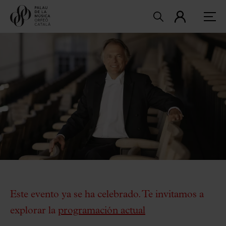
Este evento ya se ha celebrado. Te invitamos a
explorar la
programación actual