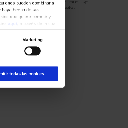
, quienes pueden combinarla
¿Es tu primer concierto en el Palau?
Aquí
resolvemos las dudas habituales.
ue haya hecho de sus
okies que quiere permitir y
okies
aquí
, a través de la cual
Marketing
mitir todas las cookies