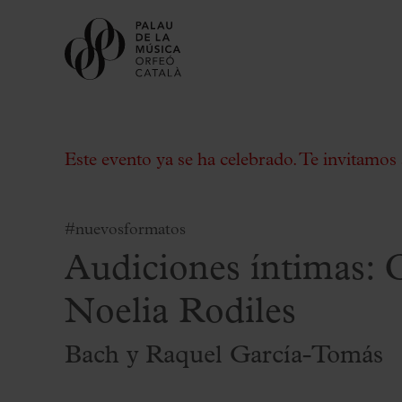
Este evento ya se ha celebrado. Te invitamos 
#nuevosformatos
Audiciones íntimas:
Comprar entradas
Abonos
Noelia Rodiles
Regala Palau
Bach y Raquel García-Tomás
Elige tu momento en el Palau
Actividades complementarias