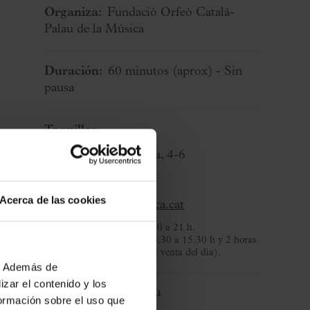
Organiza:
Fundació Orfeó Català-
Palau de la Música
Duración:
60 minutos
(aprox)
- Sin
pausa
Taquillas
C/ Palau de la Música, 4-6
08003 Barcelona
T. 932 957 207
Acerca de las cookies
taquilles@palaumusica.cat
De lunes a sábado
: de 8.30 a 21 h.
Domingos y festivos
: de 8.30 a 15.30 h y 2 horas
antes del concierto (para la venta del día).
b. Además de
zar el contenido y los
Bienvenida al Palau
formación sobre el uso que