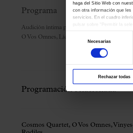
haga del Sitio Web con nuest
Programa
con otra información que les
servicios. En el cuadro infer
pulsar sobre "Permitir la sel
Audición íntima previa al concierto de Pala
podrá deshabilitar o configur
Selección
O Vos Omnes, Lídia Vinyes-Curtis y Noelia 
Necesarias
de
consentimiento
Rechazar todas
Programación relacionada
Cosmos Quartet, O Vos Omnes, Vinyes
Rodiles