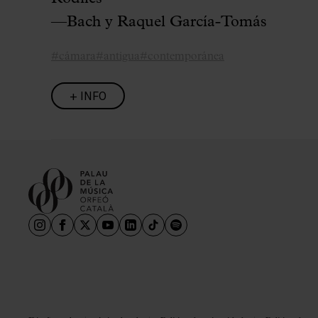
—Bach y Raquel García-Tomás
#cámara
#antigua
#contemporánea
+ INFO