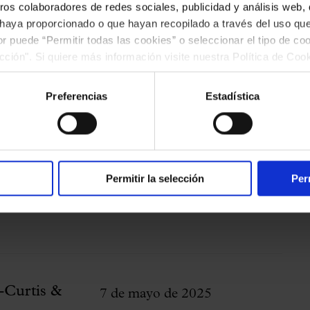
ros colaboradores de redes sociales, publicidad y análisis web
 haya proporcionado o que hayan recopilado a través del uso q
ior puede “Permitir todas las cookies” o seleccionar el tipo de co
ección". Si quiere más información visite nuestra Política de Co
u Fronteres del 7 de mayo del Cosmos Quartet,
ar las cookies en cualquier momento.”.
Rodiles.
Preferencias
Estadística
Permitir la selección
Per
-Curtis &
7 de mayo de 2025