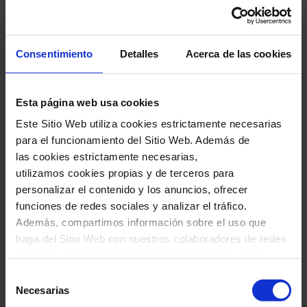
Zambujo
, el resultado es
Prenda minha
, un
disco recién publicado que es una lección de
Consentimiento
Detalles
Acerca de las cookies
sutileza y armonía, de intimidad y cercanía. De
belleza susurrada en un mundo repleto de gritos
e insolencias. Repertorio portugués, brasileño y
Esta página web usa cookies
también alguna incursión en el cancionero en
Este Sitio Web utiliza cookies estrictamente necesarias
para el funcionamiento del Sitio Web. Además de
español conforman un recital que se prevé
las cookies estrictamente necesarias,
majestuoso en nuestro escenario principal, el
utilizamos cookies propias y de terceros para
Palau de la Música Catalana. Nos espera, otra
personalizar el contenido y los anuncios, ofrecer
funciones de redes sociales y analizar el tráfico.
vez, una hermosa lección de vida.
Además, compartimos información sobre el uso que
haga del Sitio Web con nuestros colaboradores de redes
sociales, publicidad y análisis web, quienes pueden
combinarla con otra información que les haya
Selección
IMPORTANTE: Los menores de 16 años
proporcionado o que hayan recopilado a través del uso
Necesarias
de
sólo podrán acceder al recinto
que haya hecho de sus servicios. En el cuadro inferior