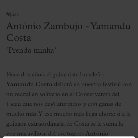
#jazz
António Zambujo - Yamandu
Costa
‘Prenda minha’
Hace dos años, el guitarrista brasileño
Yamandu Costa
debutó en nuestro festival con
un recital en solitario en el Conservatori del
Liceu que nos dejó aturdidos y con ganas de
mucho más. Y ese mucho más llega ahora: si a la
guitarra extraordinaria de Costa se le suma la
voz maravillosa del portugués
António