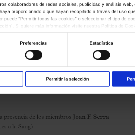
ros colaboradores de redes sociales, publicidad y análisis web
 haya proporcionado o que hayan recopilado a través del uso q
opios del heavy y del metal extremo, haciendo un
ior puede “Permitir todas las cookies” o seleccionar el tipo de co
cnicas compositivas, a los instrumentos y
ección". Si quiere más información visite nuestra Política de Co
sía del metal. Pero sobre todo hablaremos del
ar las cookies en cualquier momento.”.
, siempre en el abismo que va de la luz a la
Preferencias
Estadística
Permitir la selección
Per
a presencia de los miembros
Joan F. Serra
es a la Sang)