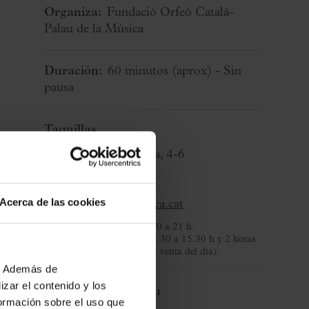
Organiza:
Fundació Orfeó Català-
Palau de la Música
Duración:
60 minutos
(aprox)
- Sin
pausa
Taquillas
C/ Palau de la Música, 4-6
08003 Barcelona
T. 932 957 207
Acerca de las cookies
taquilles@palaumusica.cat
De lunes a sábado
: de 8.30 a 21 h.
Domingos y festivos
: de 8.30 a 15.30 h y 2 horas
antes del concierto (para la venta del día).
b. Además de
zar el contenido y los
Bienvenida al Palau
formación sobre el uso que