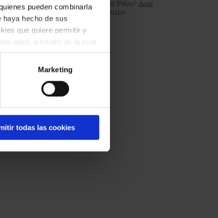
¿Es tu primer concierto en el Palau?
Aquí
, quienes pueden combinarla
resolvemos las dudas habituales.
ue haya hecho de sus
okies que quiere permitir y
okies
aquí
, a través de la cual
Marketing
mitir todas las cookies