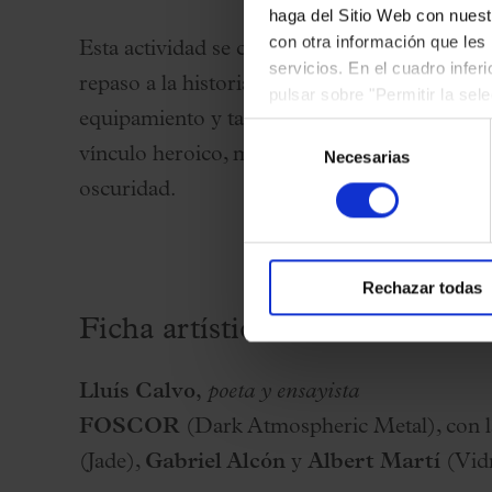
haga del Sitio Web con nuest
con otra información que les
Esta actividad se centrará en los sonidos pr
servicios. En el cuadro infer
repaso a la historia del movimiento, a las té
pulsar sobre "Permitir la sel
equipamiento y también a las letras y la poe
podrá deshabilitar o configur
Selección
vínculo heroico, mítico y espiritual del heavy
Necesarias
de
consentimiento
oscuridad.
Rechazar todas
Ficha artística
Lluís Calvo,
poeta y ensayista
FOSCOR
(Dark Atmospheric Metal), con l
(Jade),
Gabriel Alcón
y
Albert Martí
(Vidr