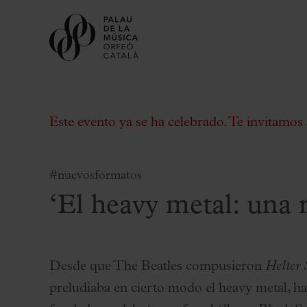
Este evento ya se ha celebrado. Te invitamos 
#nuevosformatos
‘El heavy metal: una 
Comprar entradas
Abonos
Regala Palau
Desde que The Beatles compusieron
Helter 
Elige tu momento en el Palau
preludiaba en cierto modo el heavy metal, ha
Actividades complementarias