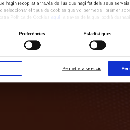
e hagin recopilat a través de l'ús que hagi fet dels seus serveis.
o seleccionar el tipus de cookies que vol permetre i prémer sobr
nostra Política de Cookies
aquí
, a través de la qual podrà deshabil
ment.
Preferències
Estadístiques
Permetre la selecció
Perm