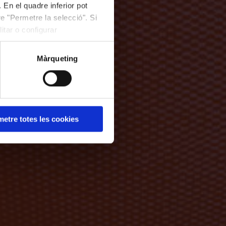
 En el quadre inferior pot
e "Permetre la selecció". Si
itar o configurar
Màrqueting
etre totes les cookies