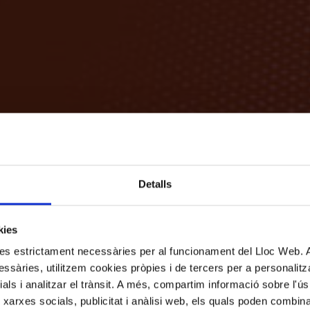
Detalls
kies
kies estrictament necessàries per al funcionament del Lloc Web.
ssàries, utilitzem cookies pròpies i de tercers per a personalitza
ials i analitzar el trànsit. A més, compartim informació sobre l'
 xarxes socials, publicitat i anàlisi web, els quals poden combin