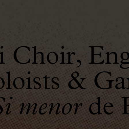
 Choir, Eng
loists & Ga
Si menor
de 