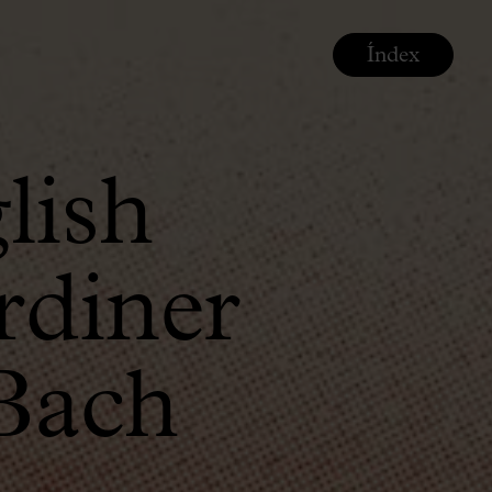
Índex
lish
rdiner
Bach