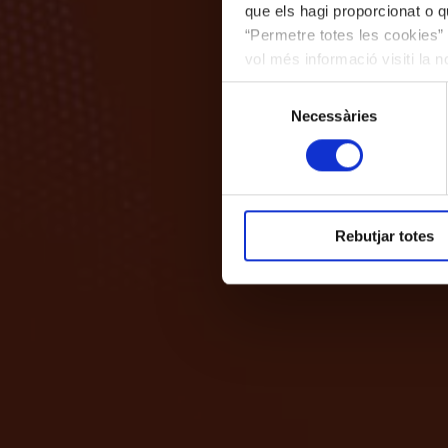
que els hagi proporcionat o qu
“Permetre totes les cookies” 
vol més informació visiti la 
les cookies en qualsevol mo
Selecció
Necessàries
de
consentiment
Rebutjar totes