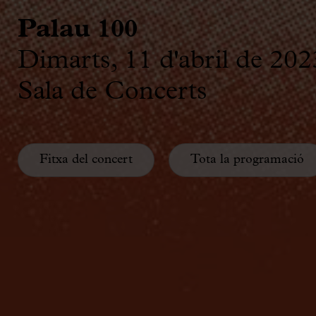
Palau 100
Dimarts, 11 d'abril de 202
Sala de Concerts
Fitxa del concert
Tota la programació