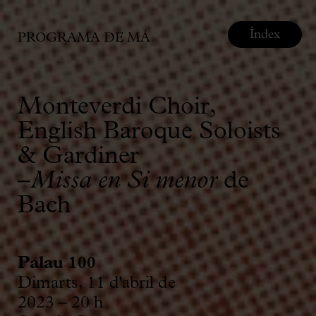
Índex
PROGRAMA DE MÀ
Monteverdi Choir,
English Baroque Soloists
& Gardiner
–
Missa en Si menor
de
Bach
Palau 100
Dimarts, 11 d'abril de
2023 – 20 h