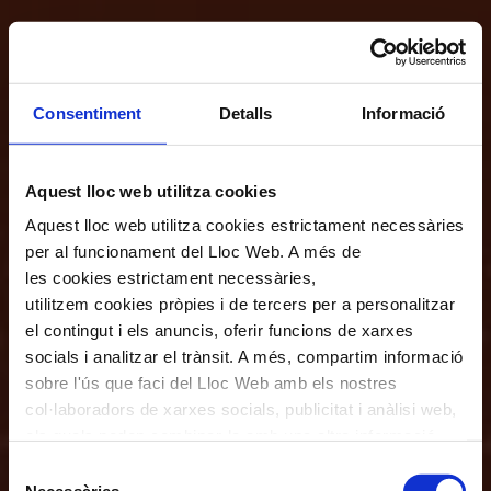
Consentiment
Detalls
Informació
Aquest lloc web utilitza cookies
Aquest lloc web utilitza cookies estrictament necessàries
per al funcionament del Lloc Web. A més de
les cookies estrictament necessàries,
utilitzem cookies pròpies i de tercers per a personalitzar
el contingut i els anuncis, oferir funcions de xarxes
socials i analitzar el trànsit. A més, compartim informació
sobre l'ús que faci del Lloc Web amb els nostres
col·laboradors de xarxes socials, publicitat i anàlisi web,
els quals poden combinar-la amb una altra informació
que els hagi proporcionat o que hagin recopilat a través
Selecció
de l'ús que hagi fet dels seus serveis. En el quadre
Necessàries