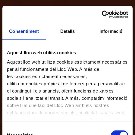
Consentiment
Detalls
Informació
Aquest lloc web utilitza cookies
Aquest lloc web utilitza cookies estrictament necessàries
per al funcionament del Lloc Web. A més de
les cookies estrictament necessàries,
utilitzem cookies pròpies i de tercers per a personalitzar
el contingut i els anuncis, oferir funcions de xarxes
socials i analitzar el trànsit. A més, compartim informació
sobre l'ús que faci del Lloc Web amb els nostres
col·laboradors de xarxes socials, publicitat i anàlisi web,
els quals poden combinar-la amb una altra informació
que els hagi proporcionat o que hagin recopilat a través
Selecció
de l'ús que hagi fet dels seus serveis. En el quadre
Necessàries