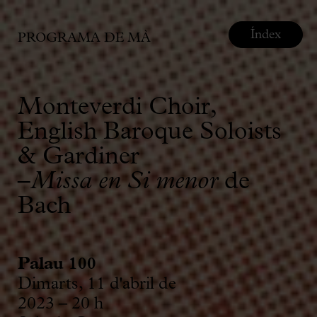
Índex
PROGRAMA DE MÀ
Monteverdi Choir,
English Baroque Soloists
& Gardiner
–
Missa en Si menor
de
Bach
Palau 100
Dimarts, 11 d'abril de
2023 – 20 h