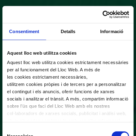
Consentiment
Detalls
Informació
Aquest lloc web utilitza cookies
Aquest lloc web utilitza cookies estrictament necessàries
per al funcionament del Lloc Web. A més de
les cookies estrictament necessàries,
utilitzem cookies pròpies i de tercers per a personalitzar
el contingut i els anuncis, oferir funcions de xarxes
socials i analitzar el trànsit. A més, compartim informació
sobre l'ús que faci del Lloc Web amb els nostres
col·laboradors de xarxes socials, publicitat i anàlisi web,
els quals poden combinar-la amb una altra informació
que els hagi proporcionat o que hagin recopilat a través
Selecció
de l'ús que hagi fet dels seus serveis. En el quadre
Necessàries