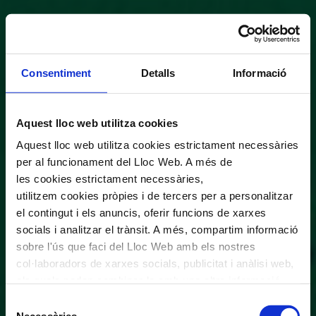
Consentiment
Detalls
Informació
Aquest lloc web utilitza cookies
Aquest lloc web utilitza cookies estrictament necessàries
per al funcionament del Lloc Web. A més de
les cookies estrictament necessàries,
utilitzem cookies pròpies i de tercers per a personalitzar
el contingut i els anuncis, oferir funcions de xarxes
socials i analitzar el trànsit. A més, compartim informació
sobre l'ús que faci del Lloc Web amb els nostres
col·laboradors de xarxes socials, publicitat i anàlisi web,
els quals poden combinar-la amb una altra informació
que els hagi proporcionat o que hagin recopilat a través
Selecció
de l'ús que hagi fet dels seus serveis. En el quadre
Necessàries