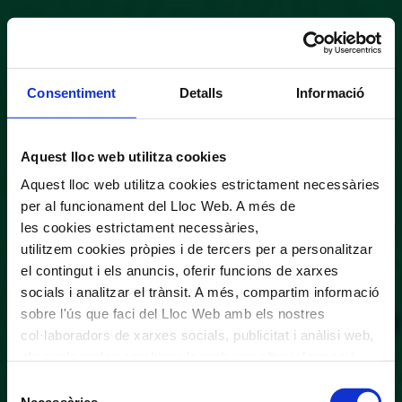
Consentiment
Detalls
Informació
Aquest lloc web utilitza cookies
Aquest lloc web utilitza cookies estrictament necessàries
per al funcionament del Lloc Web. A més de
les cookies estrictament necessàries,
utilitzem cookies pròpies i de tercers per a personalitzar
el contingut i els anuncis, oferir funcions de xarxes
socials i analitzar el trànsit. A més, compartim informació
sobre l'ús que faci del Lloc Web amb els nostres
col·laboradors de xarxes socials, publicitat i anàlisi web,
els quals poden combinar-la amb una altra informació
que els hagi proporcionat o que hagin recopilat a través
Selecció
de l'ús que hagi fet dels seus serveis. En el quadre
Necessàries