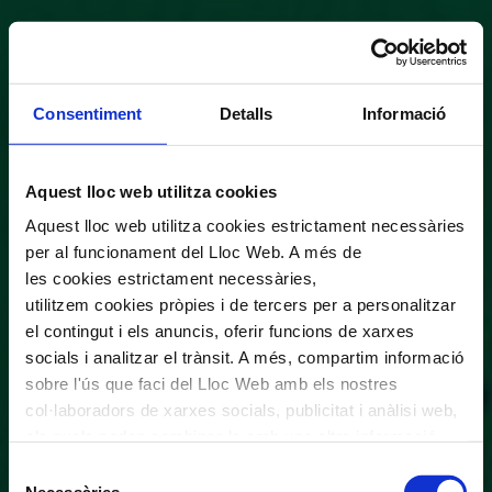
Consentiment
Detalls
Informació
Aquest lloc web utilitza cookies
Aquest lloc web utilitza cookies estrictament necessàries
per al funcionament del Lloc Web. A més de
les cookies estrictament necessàries,
utilitzem cookies pròpies i de tercers per a personalitzar
el contingut i els anuncis, oferir funcions de xarxes
socials i analitzar el trànsit. A més, compartim informació
sobre l'ús que faci del Lloc Web amb els nostres
col·laboradors de xarxes socials, publicitat i anàlisi web,
els quals poden combinar-la amb una altra informació
que els hagi proporcionat o que hagin recopilat a través
Selecció
de l'ús que hagi fet dels seus serveis. En el quadre
Necessàries