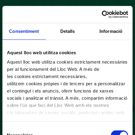
Consentiment
Detalls
Informació
Aquest lloc web utilitza cookies
Aquest lloc web utilitza cookies estrictament necessàries
per al funcionament del Lloc Web. A més de
les cookies estrictament necessàries,
utilitzem cookies pròpies i de tercers per a personalitzar
el contingut i els anuncis, oferir funcions de xarxes
socials i analitzar el trànsit. A més, compartim informació
sobre l'ús que faci del Lloc Web amb els nostres
col·laboradors de xarxes socials, publicitat i anàlisi web,
els quals poden combinar-la amb una altra informació
que els hagi proporcionat o que hagin recopilat a través
Selecció
de l'ús que hagi fet dels seus serveis. En el quadre
Necessàries